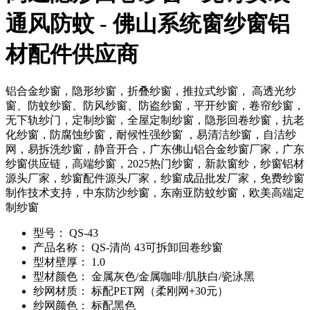
通风防蚊 - 佛山系统窗纱窗铝
材配件供应商
铝合金纱窗，隐形纱窗，折叠纱窗，推拉式纱窗， 高透光纱
窗、防蚊纱窗、防风纱窗、防盗纱窗，平开纱窗，卷帘纱窗，
无下轨纱门，定制纱窗，全屋定制纱窗，隐形回卷纱窗，抗老
化纱窗，防腐蚀纱窗，耐候性强纱窗 ，易清洁纱窗，自洁纱
网，易拆洗纱窗，静音开合，广东佛山铝合金纱窗厂家，广东
纱窗供应链，高端纱窗，2025热门纱窗，新款窗纱，纱窗铝材
源头厂家，纱窗配件源头厂家，纱窗成品批发厂家，免费纱窗
制作技术支持，中东防沙纱窗，东南亚防蚊纱窗，欧美高端定
制纱窗
型号：
QS-43
产品名称：
QS-清尚 43可拆卸回卷纱窗
型材壁厚：
1.0
型材颜色：
金属灰色/金属咖啡/肌肤白/瓷泳黑
纱网材质：
标配PET网（柔刚网+30元）
纱网颜色：
标配黑色