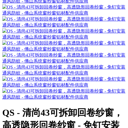
QS - 清尚43可拆卸回卷纱窗，
高透隐形回卷纱窗 - 免钉安装