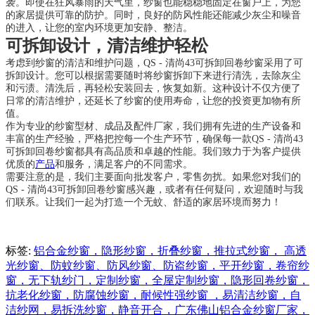
袭。即使在狂风暴雨的天气里，纱窗也能稳稳地固定在窗户上，为您
的家居提供可靠的防护。同时，良好的防风性能还能减少灰尘和噪音
的进入，让您的室内环境更加安静、整洁。
可拆卸设计，清洁维护轻松
考虑到纱窗的清洁和维护问题，QS - 清尚43可拆卸回卷纱窗采用了可
拆卸设计。您可以根据需要随时将纱窗拆卸下来进行清洗，去除灰尘
和污渍。清洗后，再轻松安装回去，恢复如新。这种设计不仅方便了
日常的清洁维护，还延长了纱窗的使用寿命，让您的投资更加物有所
值。
作为专业的纱窗型材、成品及配件厂家，我们拥有先进的生产设备和
丰富的生产经验，严格把控每一个生产环节，确保每一款QS - 清尚43
可拆卸回卷纱窗都具有高品质和卓越的性能。我们致力于为客户提供
优质的
产品
和服务，满足客户的不同需求。
需要注意的是，我们主要面向批发客户，零售勿扰。如果您对我们的
QS - 清尚43可拆卸回卷纱窗感兴趣，或者有任何疑问，欢迎随时与我
们联系。让我们一起为打造一个无蚊、舒适的家居环境而努力！
标签:
铝合金纱窗，隐形纱窗，折叠纱窗，推拉式纱窗， 高透
光纱窗、防蚊纱窗、防风纱窗、防盗纱窗，平开纱窗，卷帘纱
窗，无下轨纱门，定制纱窗，全屋定制纱窗，隐形回卷纱窗，
抗老化纱窗，防腐蚀纱窗，耐候性强纱窗 ，易清洁纱窗，自
洁纱网，易拆洗纱窗，静音开合，广东佛山铝合金纱窗厂家，