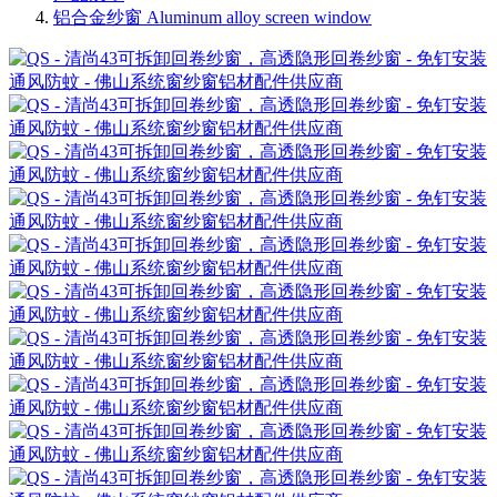
铝合金纱窗 Aluminum alloy screen window