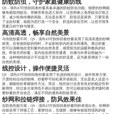
防蚊防虫，守护家庭健康防线
QS - 清尚43可拆卸回卷纱窗具备卓越的防蚊防虫功能。细密的纱网能
够有效阻挡蚊虫、苍蝇等害虫进入室内，让您和家人免受蚊虫叮咬之
苦，减少疾病传播的风险。无论是在客厅、卧室还是厨房，只要安装
了这款纱窗，就能为您打造一个安全、舒适的居住空间，让您尽情享
受夏日的宁静与惬意。
高清高透，畅享自然美景
与传统纱窗不同，QS - 清尚43可拆卸回卷纱窗采用了高清高透的纱网
材质。在有效防蚊的同时，不会影响室内的采光和通风。透过纱窗，
您可以清晰地欣赏到窗外的自然美景，感受阳光的温暖和微风的轻
抚。即使关闭纱窗，室内也依然明亮通透，仿佛与外界自然融为一
体。这种独特的设计不仅提升了居住的舒适度，还为家居增添了一份
自然的美感。
线控设计，操作便捷灵活
QS - 清尚43可拆卸回卷纱窗采用了先进的线控设计，操作简单方便。
只需轻轻拉动控制绳，纱窗即可轻松展开或收回。无论是老人还是小
孩，都能轻松掌握操作方法。而且，线控设计还具有良好的稳定性和
耐用性，经过多次使用也不易出现故障。您可以根据实际需求随时调
整纱窗的开合状态，满足不同的通风和防蚊需求。
纱网和拉链焊接，防风效果佳
在防风性能方面，QS - 清尚43可拆卸回卷纱窗同样表现出色。纱网和
拉链采用了焊接工艺，紧密结合，无缝隙，能够有效阻挡强风的侵