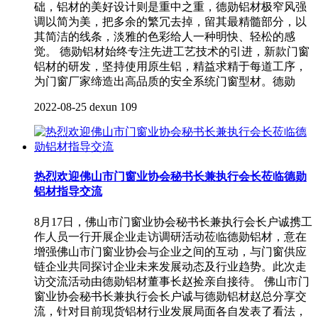
础，铝材的美好设计则是重中之重，德勋铝材极窄风强
调以简为美，把多余的繁冗去掉，留其最精髓部分，以
其简洁的线条，淡雅的色彩给人一种明快、轻松的感
觉。 德勋铝材始终专注先进工艺技术的引进，新款门窗
铝材的研发，坚持使用原生铝，精益求精于每道工序，
为门窗厂家缔造出高品质的安全系统门窗型材。德勋
2022-08-25
dexun
109
热烈欢迎佛山市门窗业协会秘书长兼执行会长莅临德勋
铝材指导交流
8月17日，佛山市门窗业协会秘书长兼执行会长户诚携工
作人员一行开展企业走访调研活动莅临德勋铝材，意在
增强佛山市门窗业协会与企业之间的互动，与门窗供应
链企业共同探讨企业未来发展动态及行业趋势。此次走
访交流活动由德勋铝材董事长赵捡亲自接待。 佛山市门
窗业协会秘书长兼执行会长户诚与德勋铝材赵总分享交
流，针对目前现货铝材行业发展局面各自发表了看法，