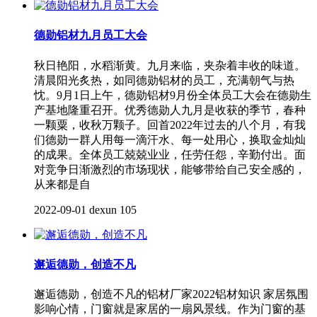
德勋铝材九月员工大会
秋日艳阳，水稻渐黄。九月来临，夹杂着丰收的味道。
清晨阳光炙热，如同德勋铝材的员工，充满朝气与热
忱。9月1日上午，德勋铝材9月份全体员工大会在德勋生
产基地隆重召开。优秀德勋人九月是收获的季节，春种
一颗粟，收秋万颗子。回首2022年过去的八个月，有我
们德勋一群人用每一滴汗水、每一处用心，换取金灿灿
的成果。全体员工兢兢业业，任劳任怨，辛勤付出。面
对竞争日渐激烈的市场现状，能够带给自己安全感的，
从来都是自
2022-09-01
dexun
105
邂逅德勋，创造不凡
邂逅德勋，创造不凡的铝材厂家2022铝材知识 家居氛围
影响心情，门窗就是家居的一扇风景线。作为门窗的基