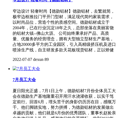
窄边设计 轻奢时尚【德勋铝材】德勋铝材，去繁就简，
极窄边框推拉门平开门型材，满足现代简约家装需求，
以时尚品位，营造个性的质感空间。德勋铝材成立于
2004年，已在行业沉淀18年之久，总部坐落在美丽富饶
的铝材大镇--佛山大沥。 公司始终秉承好产品、高质
量、优服务的经营理念，拥有大型独立型材生产基地，
占地20000多平方的工业园区，引入高精级挤压机及进口
喷涂生产线，自主研发多款天花板现货铝材，正以矫健
2022-07-07
dexun
89
7月员工大会
夏日阳光正盛，7月1日上午，德勋铝材7月份全体员工大
会在德勋生产基地隆重召开用汗水浇灌收获，以实干笃
定前行。回首6月，埋头苦干的身影仍历历在目，感慨万
千。他们脚踏实地，努力拼搏，为德勋铝材的发展做出
卓越的贡献，他们就是6月份的优秀团队，董事长赵捡亲