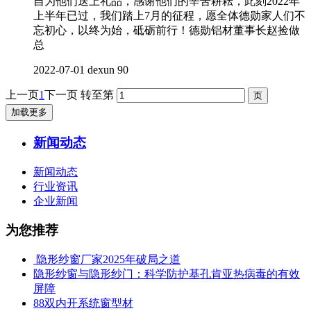
自为他们送上礼品，感谢他们的辛苦耕耘，此刻2022年
上半年已过，我们踏上7月的征程，愿全体德勋家人们不
忘初心，以终为始，砥砺前行！德勋铝材董事长赵捡做
总
2022-07-01
dexun
90
上一页
1
下一页
转至第
加载更多
新闻动态
新闻动态
行业资讯
企业新闻
为您推荐
​ 隐形纱窗厂家2025年破局之道
隐形纱窗与隐形纱门：科学防护基孔肯亚热病毒的有效
屏障
88双内开系统窗型材