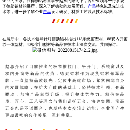
企业的关系。在德勋铝材董事长赵捡的陪同下，各企业领导一行参观
了德勋铝材的展厅，深入了解德勋的发展历程、
产品
特色以及先进技
术等，进一步了解企业
产品
设计研发、材质工艺以及技术标准。
在展厅中，各技术领导针对德勋铝材推出118系统窗型材、88双内开窗
纱一体型材、40极窄门型材等新品在技术上深度交流、共同探讨。
赵总介绍了目前推出的极窄推拉门、平开门、系统窗以及
双内开窗等新品的优势，德勋铝材作为现货铝材领军品
牌，一直坚持品质领先，定位中高端市场，紧紧围绕自身
的发展战略，在扩大产能的基础上，坚持技术引领、创新
驱动，加快产品转型升级，提升整体竞争力。相信在品
质、匠心、工艺等理念与我们诺托五金、海达集团、宝高
五金也是不谋而合，也期待本次交流走访能让企业间产生
更加紧密的合作关系，互利共赢。