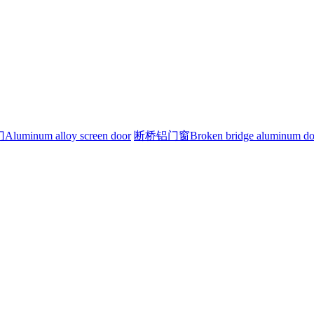
minum alloy screen door
断桥铝门窗Broken bridge aluminum doo