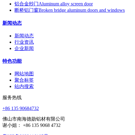
铝合金纱门Aluminum alloy screen door
断桥铝门窗Broken bridge aluminum doors and windows
新闻动态
新闻动态
行业资讯
企业新闻
特色功能
网站地图
聚合标签
站内搜索
服务热线
+86 135 90684732
佛山市南海德勋铝材有限公司
谢小姐： +86 135 9068 4732