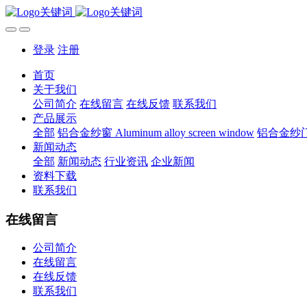
登录
注册
首页
关于我们
公司简介
在线留言
在线反馈
联系我们
产品展示
全部
铝合金纱窗 Aluminum alloy screen window
铝合金纱门Alu
新闻动态
全部
新闻动态
行业资讯
企业新闻
资料下载
联系我们
在线留言
公司简介
在线留言
在线反馈
联系我们