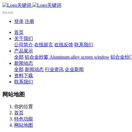
登录
注册
首页
关于我们
公司简介
在线留言
在线反馈
联系我们
产品展示
全部
铝合金纱窗 Aluminum alloy screen window
铝合金纱门Alu
新闻动态
全部
新闻动态
行业资讯
企业新闻
资料下载
联系我们
网站地图
你的位置
首页
特色功能
网站地图