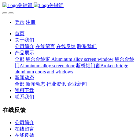
登录
注册
首页
关于我们
公司简介
在线留言
在线反馈
联系我们
产品展示
全部
铝合金纱窗 Aluminum alloy screen window
铝合金纱
门Aluminum alloy screen door
断桥铝门窗Broken bridge
aluminum doors and windows
新闻动态
全部
新闻动态
行业资讯
企业新闻
资料下载
联系我们
在线反馈
公司简介
在线留言
在线反馈