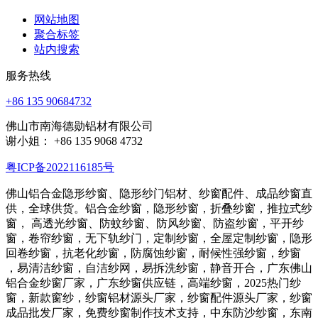
网站地图
聚合标签
站内搜索
服务热线
+86 135 90684732
佛山市南海德勋铝材有限公司
谢小姐： +86 135 9068 4732
粤ICP备2022116185号
佛山铝合金隐形纱窗、隐形纱门铝材、纱窗配件、成品纱窗直
供，全球供货。铝合金纱窗，隐形纱窗，折叠纱窗，推拉式纱
窗， 高透光纱窗、防蚊纱窗、防风纱窗、防盗纱窗，平开纱
窗，卷帘纱窗，无下轨纱门，定制纱窗，全屋定制纱窗，隐形
回卷纱窗，抗老化纱窗，防腐蚀纱窗，耐候性强纱窗，纱窗
，易清洁纱窗，自洁纱网，易拆洗纱窗，静音开合，广东佛山
铝合金纱窗厂家，广东纱窗供应链，高端纱窗，2025热门纱
窗，新款窗纱，纱窗铝材源头厂家，纱窗配件源头厂家，纱窗
成品批发厂家，免费纱窗制作技术支持，中东防沙纱窗，东南