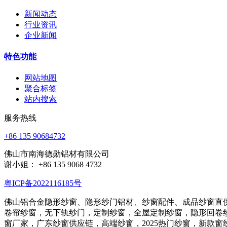
新闻动态
行业资讯
企业新闻
特色功能
网站地图
聚合标签
站内搜索
服务热线
+86 135 90684732
佛山市南海德勋铝材有限公司
谢小姐： +86 135 9068 4732
粤ICP备2022116185号
佛山铝合金隐形纱窗、隐形纱门铝材、纱窗配件、成品纱窗直
卷帘纱窗，无下轨纱门，定制纱窗，全屋定制纱窗，隐形回卷
窗厂家，广东纱窗供应链，高端纱窗，2025热门纱窗，新款