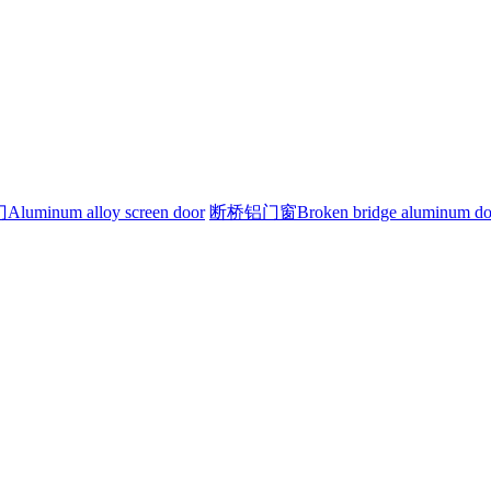
minum alloy screen door
断桥铝门窗Broken bridge aluminum doo