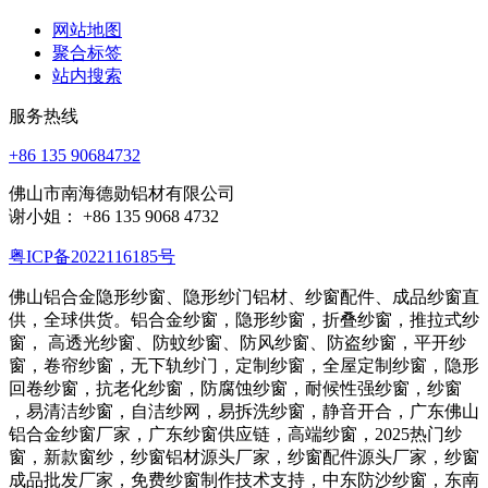
网站地图
聚合标签
站内搜索
服务热线
+86 135 90684732
佛山市南海德勋铝材有限公司
谢小姐： +86 135 9068 4732
粤ICP备2022116185号
佛山铝合金隐形纱窗、隐形纱门铝材、纱窗配件、成品纱窗直
供，全球供货。铝合金纱窗，隐形纱窗，折叠纱窗，推拉式纱
窗， 高透光纱窗、防蚊纱窗、防风纱窗、防盗纱窗，平开纱
窗，卷帘纱窗，无下轨纱门，定制纱窗，全屋定制纱窗，隐形
回卷纱窗，抗老化纱窗，防腐蚀纱窗，耐候性强纱窗，纱窗
，易清洁纱窗，自洁纱网，易拆洗纱窗，静音开合，广东佛山
铝合金纱窗厂家，广东纱窗供应链，高端纱窗，2025热门纱
窗，新款窗纱，纱窗铝材源头厂家，纱窗配件源头厂家，纱窗
成品批发厂家，免费纱窗制作技术支持，中东防沙纱窗，东南