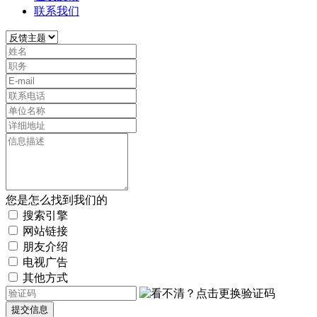
联系我们
您是怎么找到我们的
搜索引擎
网站链接
朋友介绍
电视广告
其他方式
提交信息