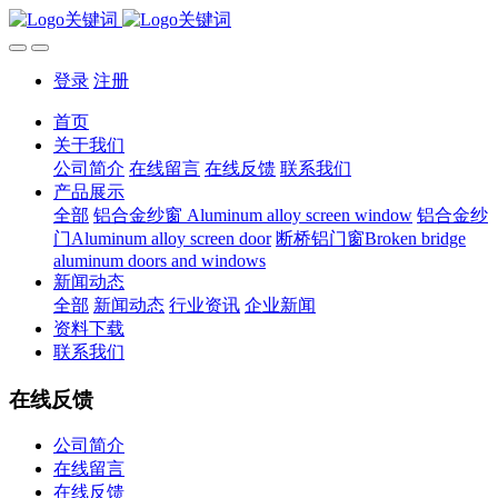
登录
注册
首页
关于我们
公司简介
在线留言
在线反馈
联系我们
产品展示
全部
铝合金纱窗 Aluminum alloy screen window
铝合金纱
门Aluminum alloy screen door
断桥铝门窗Broken bridge
aluminum doors and windows
新闻动态
全部
新闻动态
行业资讯
企业新闻
资料下载
联系我们
在线反馈
公司简介
在线留言
在线反馈