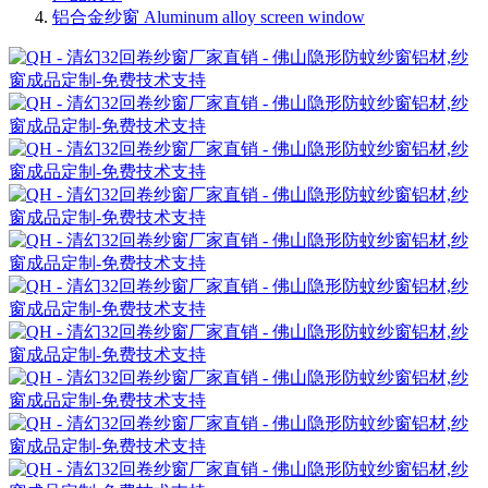
铝合金纱窗 Aluminum alloy screen window