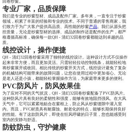
回卷纱窗。
专业厂家，品质保障
我们是专业的纱窗型材、成品及配件厂家。多年来，一直专注于纱窗
领域，积累了丰富的经验和专业的技术。不同于普通的零售商家，我
们致力于为广大客户提供高品质、高性能的纱窗
产品
。我们从源头把
控质量，无论是纱窗型材的选择、成品的制作还是配件的生产，都严
格遵循高标准，确保每一款QH - 清幻32回卷纱窗都能达到卓越的品
质。
线控设计，操作便捷
QH - 清幻32回卷纱窗采用了独特的线控设计。这种设计方式不仅操作
起来非常方便，而且更加灵活。只需轻轻拉动控制线条，就能轻松地
将纱窗展开或收回。相比传统的纱窗开关方式，线控设计避免了复杂
的机械结构可能带来的故障问题，让您在使用过程中更加省心。无论
是老人还是小孩，都能轻松掌握操作方法，为家庭带来更多的便利。
PVC防风片，防风效果佳
为了应对不同的天气状况，QH - 清幻32回卷纱窗配备了PVC防风片。
这种防风片具有良好的柔韧性和强度，能够有效地阻挡强风。在大风
天气中，它可以紧紧地贴合在窗框上，防止风从纱窗缝隙中灌入室
内。而且，PVC材质具有耐腐蚀、耐老化的特点，能够长期保持良好
的性能。有了这款防风片，即使在狂风呼啸的日子里，您也能感受到
室内的安静与舒适。
防蚊防虫，守护健康