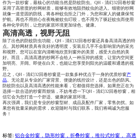
作为一款纱窗，最核心的功能当然是防蚊防虫。QH - 清幻32回卷纱窗
采用了高密度的纱网材质，能够有效地阻挡蚊虫的进入。细密的纱网
就像一道坚固的防线，将各种蚊虫拒之门外，为您和家人的健康保驾
护航。再也不用担心在夜晚被蚊虫叮咬，也不用为了驱赶蚊虫而使用
各种化学药剂，让您的家居环境更加绿色、健康。
高清高透，视野无阻
除了出色的防蚊防虫功能，QH - 清幻32回卷纱窗还具备高清高透的特
点。其纱网材质具有良好的透明度，安装后几乎不会影响室内的采光
和视野。您可以在室内清晰地欣赏到窗外的美景，感受大自然的美
好。而且，高清高透的纱网不会给人一种压抑的感觉，让室内空间更
加明亮、开阔。即使在白天，也能让您享受到阳光的温暖和通透的视
野。
总之，QH - 清幻32回卷纱窗是一款集多种优点于一身的优质纱窗
产
品
。无论是从专业的厂家背景、便捷的线控设计，还是出色的防风、
防蚊防虫以及高清高透的性能来看，它都值得您选择。如果您正在为
选择一款合适的纱窗而烦恼，不妨考虑一下QH - 清幻32回卷纱窗，相
信它会为您打造一个舒适、健康的家居环境。
再次强调，我们是专业的纱窗型材、成品及配件厂家，零售勿扰。如
果您有批量采购的需求，欢迎随时与我们联系，我们将竭诚为您服
务！
标签:
铝合金纱窗，隐形纱窗，折叠纱窗，推拉式纱窗， 高透